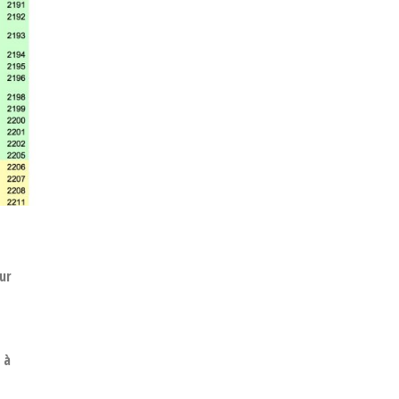
ur
 à