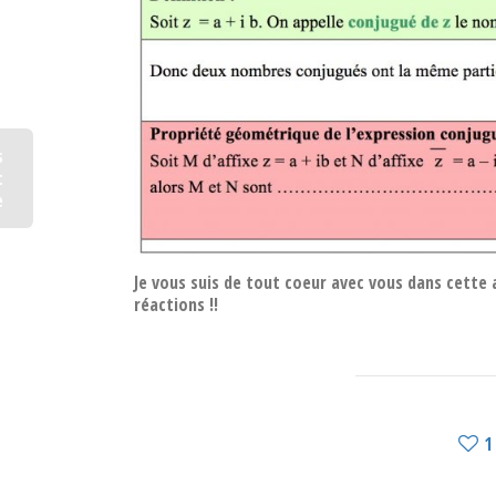
s
t
e
Je vous suis de tout coeur avec vous dans cette 
réactions !!
1