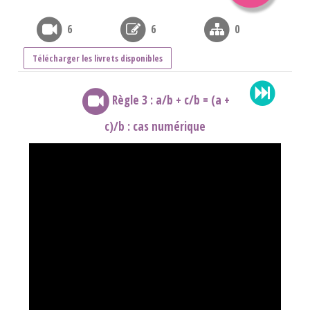
6
6
0
Télécharger les livrets disponibles
Règle 3 : a/b + c/b = (a +
c)/b : cas numérique