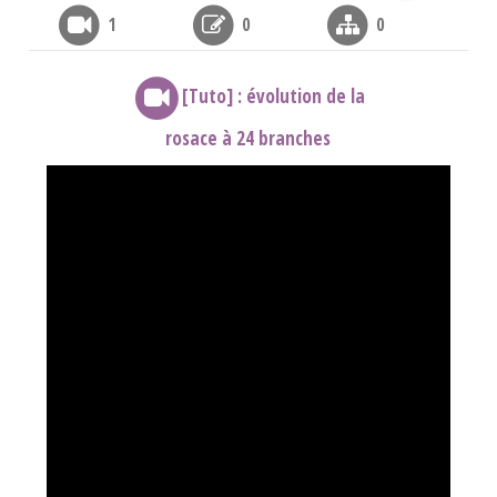
1
0
0
[Tuto] : évolution de la
rosace à 24 branches