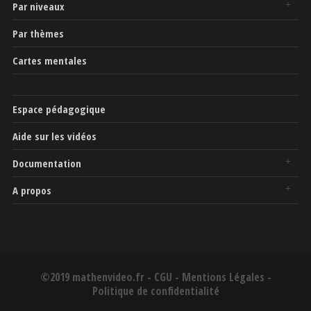
Par niveaux
Par thèmes
Cartes mentales
Espace pédagogique
Aide sur les vidéos
Documentation
A propos
©2019 mathenvideo.fr -
CGU
-
Mentions Légales
-
Politique de confidentialité