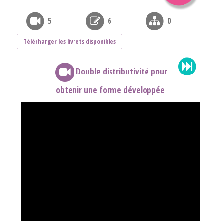
5
6
0
Télécharger les livrets disponibles
Double distributivité pour
obtenir une forme développée