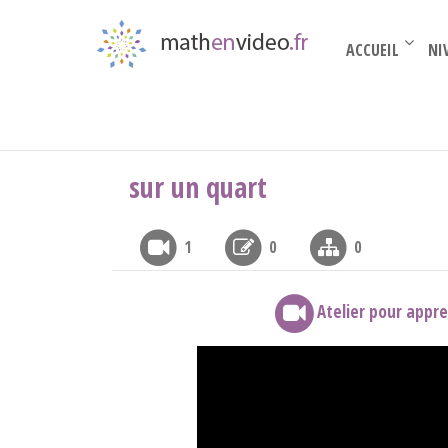
ACCUEIL
NI
Mandalas
›
mandala géométrique
›
sur un qua
sur un quart
1
0
0
Atelier pour appr