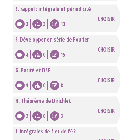
E. rappel : intégrale et périodicité
CHOISIR
3
3
13
F. Développer en série de Fourier
CHOISIR
4
0
15
G. Parité et DSF
CHOISIR
9
0
8
H. Théorème de Dirichlet
CHOISIR
2
0
3
I. intégrales de f et de f^2