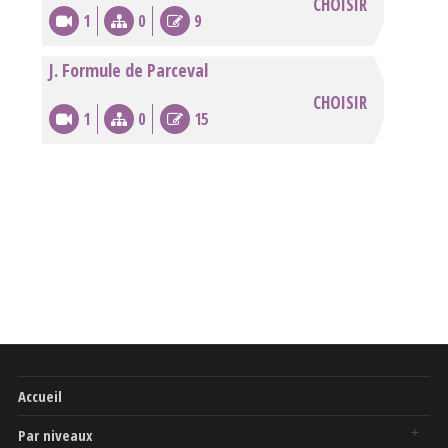
CHOISIR
1
0
9
J. Formule de Parceval
CHOISIR
1
0
15
Accueil
Par niveaux