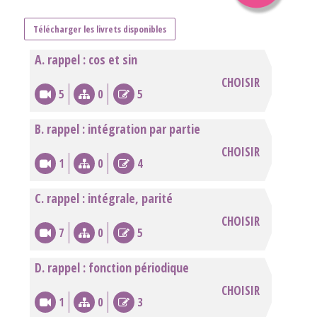
Télécharger les livrets disponibles
A. rappel : cos et sin
CHOISIR
5
0
5
B. rappel : intégration par partie
CHOISIR
1
0
4
C. rappel : intégrale, parité
CHOISIR
7
0
5
D. rappel : fonction périodique
CHOISIR
1
0
3