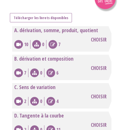
Télécharger les livrets disponibles
A. dérivation, somme, produit, quotient
CHOISIR
10
0
7
B. dérivation et composition
CHOISIR
7
0
6
C. Sens de variation
CHOISIR
2
0
4
D. Tangente à la courbe
CHOISIR
2
0
11