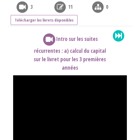
3
11
0
Télécharger les livrets disponibles
Intro sur les suites
récurrentes : a) calcul du capital
sur le livret pour les 3 premières
années