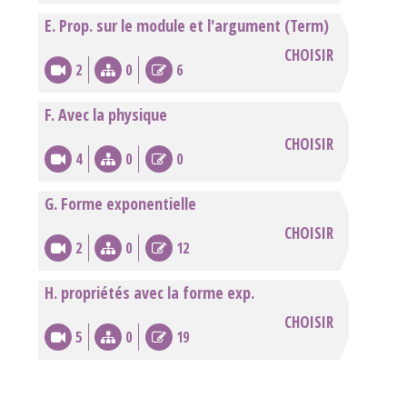
E. Prop. sur le module et l'argument (Term)
CHOISIR
2
0
6
F. Avec la physique
CHOISIR
4
0
0
G. Forme exponentielle
CHOISIR
2
0
12
H. propriétés avec la forme exp.
CHOISIR
5
0
19