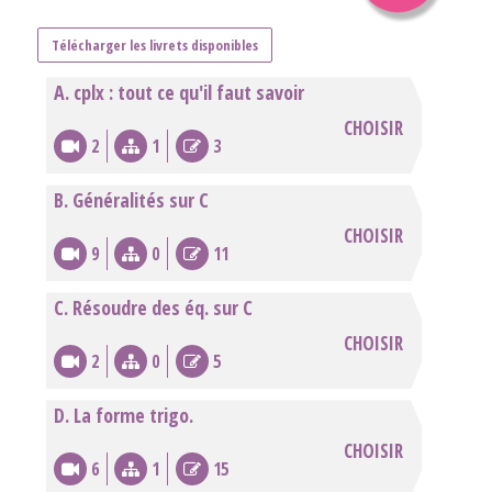
Télécharger les livrets disponibles
A. cplx : tout ce qu'il faut savoir
CHOISIR
2
1
3
B. Généralités sur C
CHOISIR
9
0
11
C. Résoudre des éq. sur C
CHOISIR
2
0
5
D. La forme trigo.
CHOISIR
6
1
15