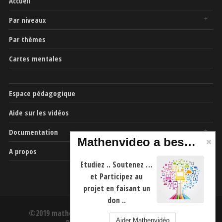
Accueil
Par niveaux
Par thèmes
Cartes mentales
Espace pédagogique
Aide sur les vidéos
Documentation
Mathenvideo a besoin de vous
A propos
Etudiez .. Soutenez …
et Participez au
projet en faisant un
don ..
©2019 mathenvideo.fr -
CGU
-
Mentions Légales
-
Aider Mathenvidéo