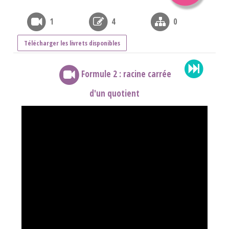
1
4
0
Télécharger les livrets disponibles
Formule 2 : racine carrée
d'un quotient