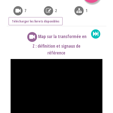
7
2
1
Télécharger les livrets disponibles
Map sur la transformée en
Z : définition et signaux de
référence