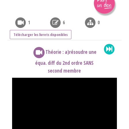
1
6
0
Télécharger les livrets disponibles
Théorie : a)résoudre une
équa. diff du 2nd ordre SANS
second membre