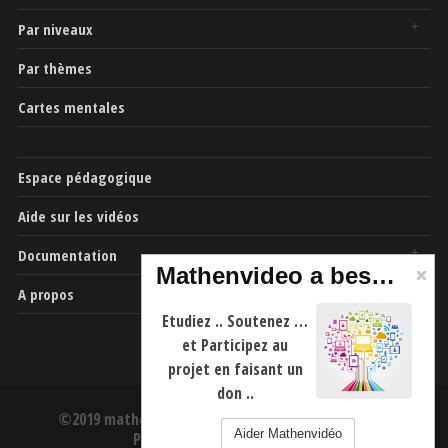
Par niveaux
Par thèmes
Cartes mentales
Espace pédagogique
Aide sur les vidéos
Documentation
Mathenvideo a besoin de vous
A propos
Etudiez .. Soutenez …
et Participez au
projet en faisant un
don ..
©2019 mathenvideo.fr -
CGU
-
Mentions Légales
-
Aider Mathenvidéo
Politique de confidentialité