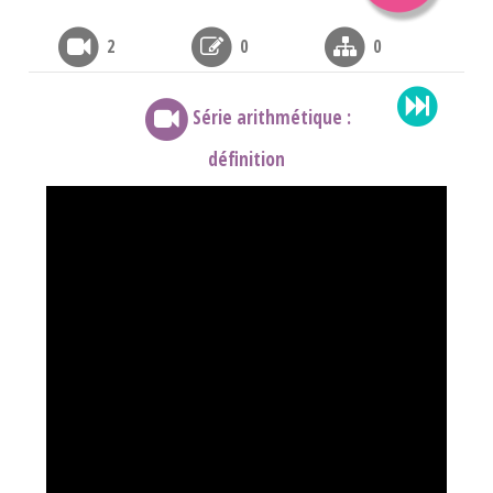
2
0
0
Série arithmétique :
définition