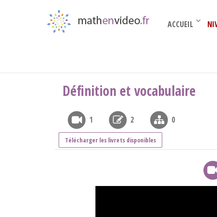
ACCUEIL
NI
Acquis du Collège
›
Fractions
›
Définition et v
Définition et vocabulaire
1
2
0
Télécharger les livrets disponibles