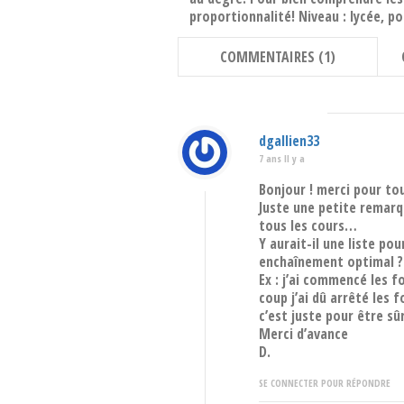
proportionnalité! Niveau : lycée, pos
COMMENTAIRES (1)
dgallien33
7 ans Il y a
Bonjour ! merci pour tou
Juste une petite remarqu
tous les cours…
Y aurait-il une liste po
enchaînement optimal ?
Ex : j’ai commencé les f
coup j’ai dû arrêté les 
c’est juste pour être sû
Merci d’avance
D.
SE CONNECTER POUR RÉPONDRE