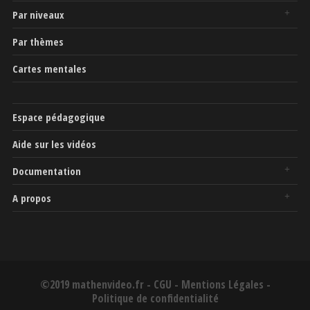
Par niveaux
Par thèmes
Cartes mentales
Espace pédagogique
Aide sur les vidéos
Documentation
A propos
©2019 mathenvideo.fr -
CGU
-
Mentions Légales
-
Politique de confidentialité