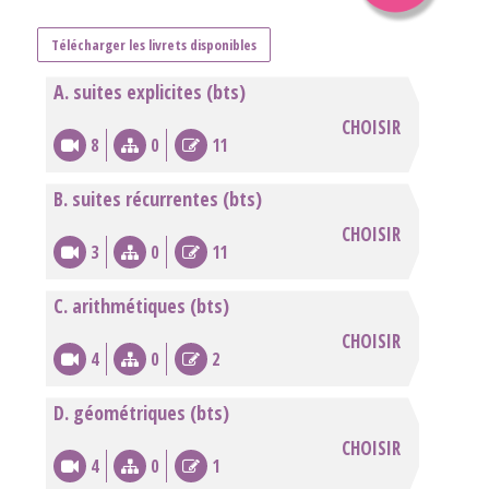
Télécharger les livrets disponibles
A. suites explicites (bts)
CHOISIR
8
0
11
B. suites récurrentes (bts)
CHOISIR
3
0
11
C. arithmétiques (bts)
CHOISIR
4
0
2
D. géométriques (bts)
CHOISIR
4
0
1