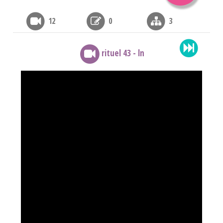
12
0
3
rituel 43 - ln