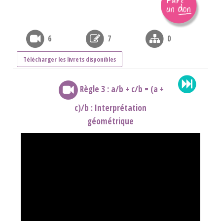
6
7
0
Télécharger les livrets disponibles
Règle 3 : a/b + c/b = (a +
c)/b : Interprétation
géométrique