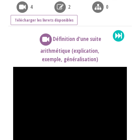
4
2
0
Télécharger les livrets disponibles
Définition d'une suite
arithmétique (explication,
exemple, généralisation)