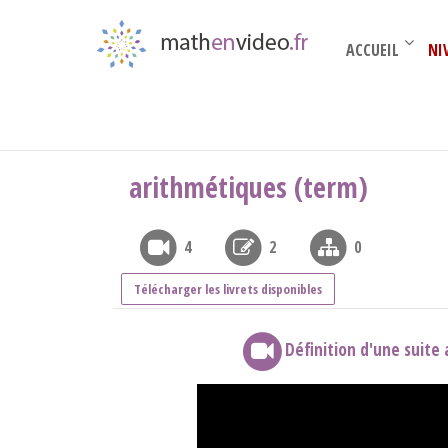
ACCUEIL
NI
Terminale complémentaire
›
Suites (Term)
›
a
arithmétiques (term)
4
2
0
Télécharger les livrets disponibles
Définition d'une suite