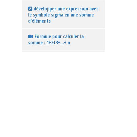
développer une expression avec
le symbole sigma en une somme
d'éléments
Formule pour calculer la
somme : 1+2+3+...+ n
Application de la formule :
1+2+3+...+n = n(n+1)/2