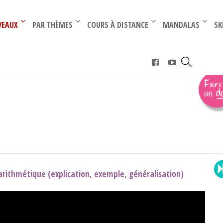
–
–
VEAUX
PAR THÈMES
COURS À DISTANCE
MANDALAS
SK
rithmétiques (term)
 arithmétique (explication, exemple, généralisation)