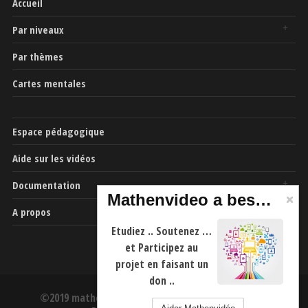
Accueil
Par niveaux
Par thèmes
Cartes mentales
Espace pédagogique
Aide sur les vidéos
Documentation
Mathenvideo a besoin de vous
A propos
Etudiez .. Soutenez …
et Participez au
projet en faisant un
don ..
©2019 mathenvideo.fr -
CGU
-
Mentions Légales
-