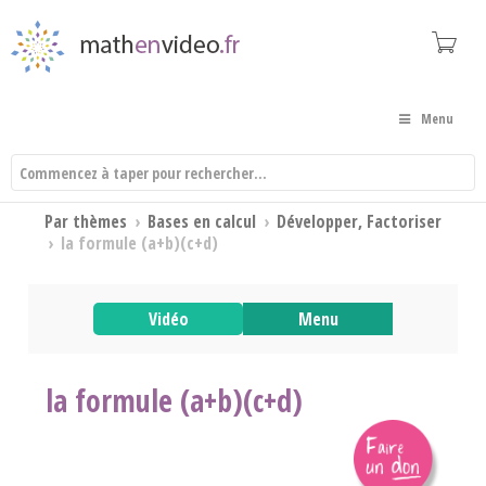
Menu
Par thèmes
›
Bases en calcul
›
Développer, Factoriser
›
la formule (a+b)(c+d)
Vidéo
Menu
la formule (a+b)(c+d)