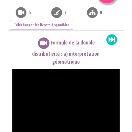
5
7
0
Télécharger les livrets disponibles
Formule de la double
distributivité : a) interprétation
géométrique