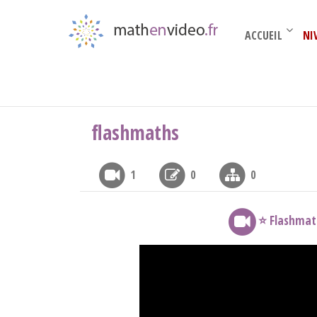
ACCUEIL
NI
BTS 1ière année
›
Les complexes
›
flashmaths
flashmaths
1
0
0
⭐️ Flashmat