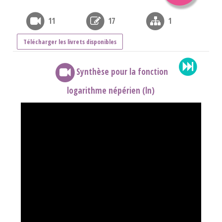
11
17
1
Télécharger les livrets disponibles
Synthèse pour la fonction
logarithme népérien (ln)