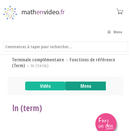
Menu
Terminale complémentaire
›
Fonctions de référence
(Term)
›
ln (term)
Vidéo
Menu
ln (term)