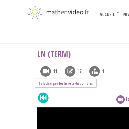
ACCUEIL
NI
Terminale complémentaire
›
Fonctions de réfé
LN (TERM)
11
17
1
Télécharger les livrets disponibles
f