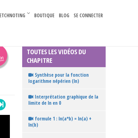
–
ETCHNOTING
BOUTIQUE
BLOG
SE CONNECTER
TOUTES LES VIDÉOS DU
CHAPITRE
Synthèse pour la fonction
logarithme népérien (ln)
Interprétation graphique de la
limite de ln en 0
formule 1 : ln(a*b) = ln(a) +
ln(b)