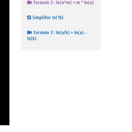
formule 2 : ln(a^m) = m * ln(a)
Simplifier ln(16)
formule 3 : ln(a/b) = ln(a) -
ln(b)
Formule 4 : ln(1/a) = - ln(a)
Formule 5 : ln(rac(a)) = 1/2 *
ln(a)
simplifier ln(6) - ln(2)
simplifier ln(rac(e))
Exprimer en fonction de ln(2) la
quantité : ln(1/2)