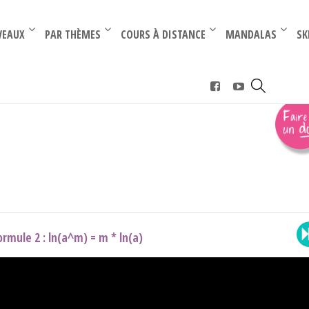
–
–
VEAUX
PAR THÈMES
COURS À DISTANCE
MANDALAS
SK
rence (Term)
›
ln (term)
ormule 2 : ln(a^m) = m * ln(a)