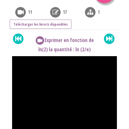
11
17
1
Télécharger les livrets disponibles
Exprimer en fonction de
ln(2) la quantité : ln (2/e)