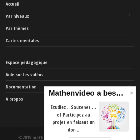
Accueil
Par niveaux
Par thèmes
Cartes mentales
Espace pédagogique
Aide sur les vidéos
Documentation
Mathenvideo a besoin de vous
A propos
Etudiez .. Soutenez …
et Participez au
projet en faisant un
don ..
©2019 mathenvideo.fr -
CGU
-
Mentions Légales
-