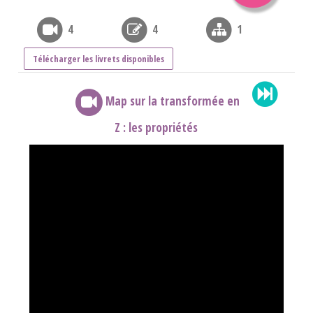
4
4
1
Télécharger les livrets disponibles
Map sur la transformée en
Z : les propriétés