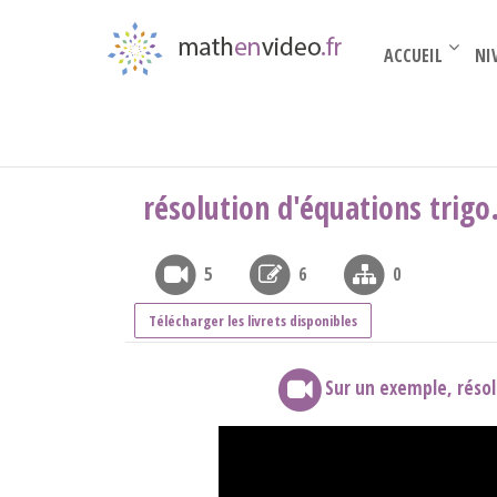
ACCUEIL
NI
Par thèmes
›
Trigo
›
résolution d’équations tr
résolution d'équations trigo
5
6
0
Télécharger les livrets disponibles
Sur un exemple, réso