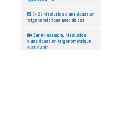
Ex 2 : résolution d'une équation
trigonométrique avec du cos
Sur un exemple, résolution
d'une équation trigonométrique
avec du sin
Propriété donnant le type de
solution à une équation du type
sin x = a
Ex : résolution d'équations
trigonométriques avec du sin
La résolution de systèmes
trigonométriques
résoudre le système : cos(x) = -