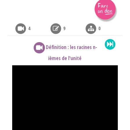
4
9
0
Définition : les racines n-
ièmes de l'unité