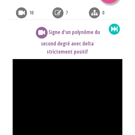
10
7
0
Signe d'un polynôme du
second degré avec delta
strictement positif