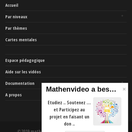
Accueil
Par niveaux
Par thèmes
Cartes mentales
Espace pédagogique
Aide sur les vidéos
Documentation
Mathenvideo a besoin de vous
A propos
Etudiez .. Soutenez …
et Participez au
projet en faisant un
don ..
©2019 mathenvideo.fr -
CGU
-
Mentions Légales
-