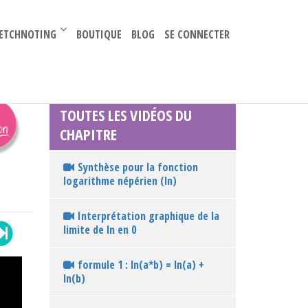
–
ETCHNOTING
BOUTIQUE
BLOG
SE CONNECTER
TOUTES LES VIDÉOS DU
CHAPITRE
Synthèse pour la fonction
logarithme népérien (ln)
Interprétation graphique de la
limite de ln en 0
formule 1 : ln(a*b) = ln(a) +
ln(b)