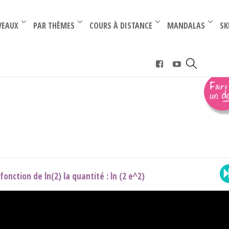
–
–
VEAUX
PAR THÈMES
COURS À DISTANCE
MANDALAS
SK
rence (Term)
›
ln (term)
fonction de ln(2) la quantité : ln (2 e^2)