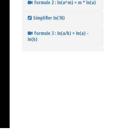
formule 2 : ln(a^m) = m * ln(a)
Simplifier ln(16)
formule 3 : ln(a/b) = ln(a) -
ln(b)
Formule 4 : ln(1/a) = - ln(a)
Formule 5 : ln(rac(a)) = 1/2 *
ln(a)
simplifier ln(6) - ln(2)
simplifier ln(rac(e))
Exprimer en fonction de ln(2) la
quantité : ln(1/2)