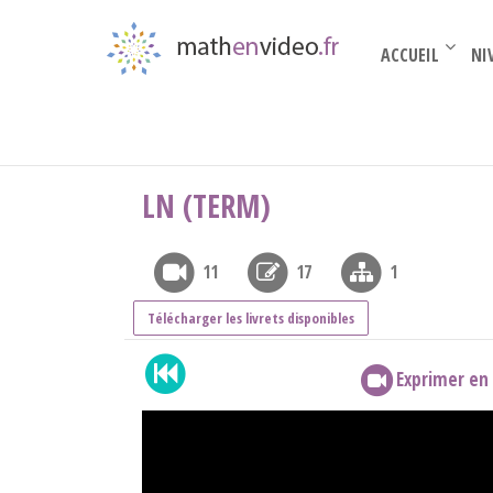
ACCUEIL
NI
Terminale complémentaire
›
Fonctions de réfé
LN (TERM)
11
17
1
Télécharger les livrets disponibles
Exprimer en 