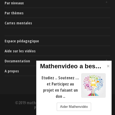
Par niveaux
Par thèmes
Cartes mentales
Espace pédagogique
Aide sur les vidéos
Documentation
Mathenvideo a besoin de vous
A propos
Etudiez .. Soutenez …
et Participez au
projet en faisant un
don ..
©2019 mathenvideo.fr -
CGU
-
Mentions Légales
-
Aider Mathenvidéo
Politique de confidentialité