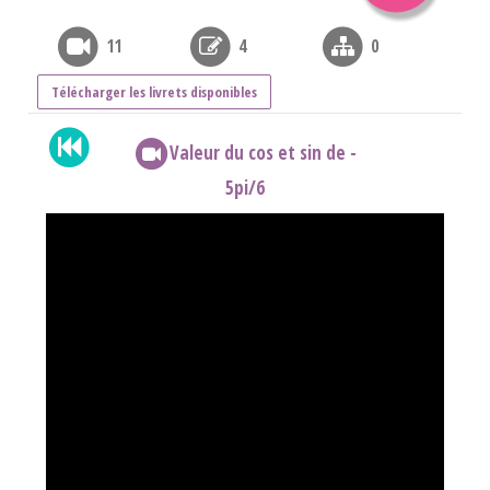
11
4
0
Télécharger les livrets disponibles
Valeur du cos et sin de -
5pi/6