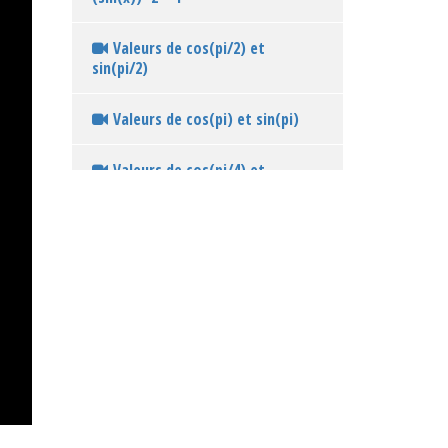
Valeurs de cos(pi/2) et
sin(pi/2)
Valeurs de cos(pi) et sin(pi)
Valeurs de cos(pi/4) et
sin(pi/4)
Valeurs de cos(0) et sin(0)
Valeurs de cos(pi/3) et
sin(pi/3)
Tableau récapitulatif des
valeurs de cos et sin pour les
angles remarquables