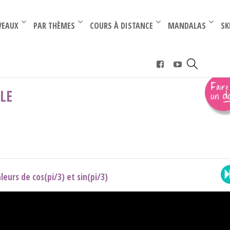
–
–
VEAUX
PAR THÈMES
COURS À DISTANCE
MANDALAS
SK
›
cosinus et sinus d'un angle
LE
leurs de cos(pi/3) et sin(pi/3)