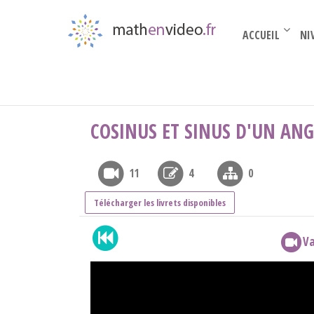
ACCUEIL
NI
Terminale complémentaire
›
La trigonométrie
COSINUS ET SINUS D'UN ANG
11
4
0
Télécharger les livrets disponibles
Va