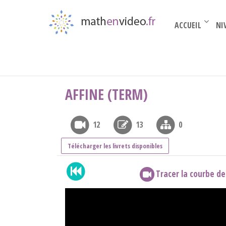
ACCUEIL
NI
Terminale complémentaire
›
Fonctions de réfé
AFFINE (TERM)
12
13
0
Télécharger les livrets disponibles
Tracer la courbe de 