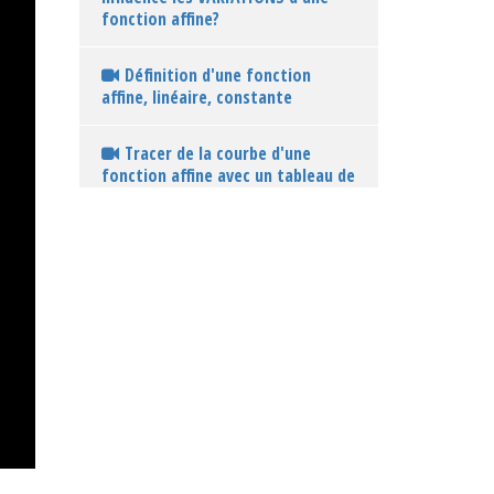
fonction affine?
Définition d'une fonction
affine, linéaire, constante
Tracer de la courbe d'une
fonction affine avec un tableau de
valeurs
Interprétation graphique de
l'ordonnée à l'origine
Interprétation graphique du
coefficient directeur
Ex 1 : lecteur graphique du
coefficient directeur et de
l'ordonnée à l'origine