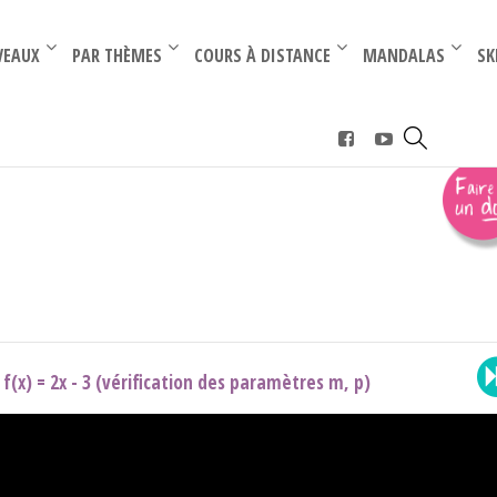
–
–
VEAUX
PAR THÈMES
COURS À DISTANCE
MANDALAS
SK
rence (Term)
›
affine (term)
f(x) = 2x - 3 (vérification des paramètres m, p)