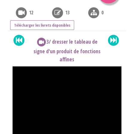
12
13
0
Télécharger les livrets disponibles
3/ dresser le tableau de
signe d'un produit de fonctions
affines