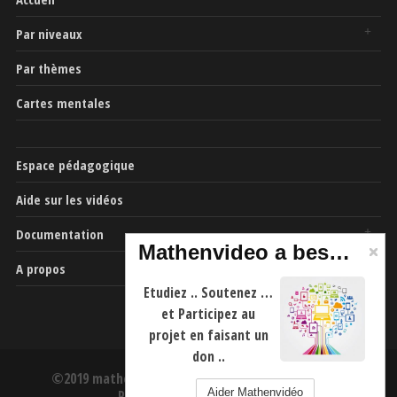
Par niveaux
Par thèmes
Cartes mentales
Espace pédagogique
Aide sur les vidéos
Documentation
Mathenvideo a besoin de vous
A propos
Etudiez .. Soutenez …
et Participez au
projet en faisant un
don ..
©2019 mathenvideo.fr -
CGU
-
Mentions Légales
-
Aider Mathenvidéo
Politique de confidentialité