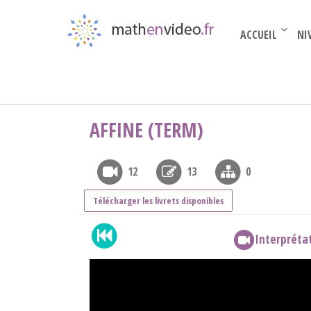
ACCUEIL
NI
Terminale complémentaire
›
Fonctions de réfé
AFFINE (TERM)
12
13
0
Télécharger les livrets disponibles
Interprétat