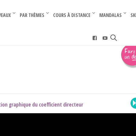
–
–
VEAUX
PAR THÈMES
COURS À DISTANCE
MANDALAS
SK
rence (Term)
›
affine (term)
ion graphique du coefficient directeur