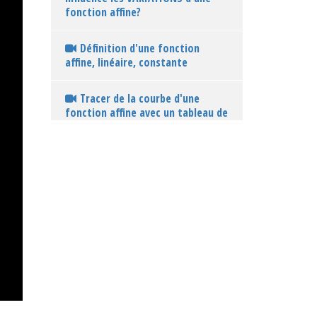
fonction affine?
Définition d'une fonction
affine, linéaire, constante
Tracer de la courbe d'une
fonction affine avec un tableau de
valeurs
Interprétation graphique de
l'ordonnée à l'origine
Interprétation graphique du
coefficient directeur
Ex 1 : lecteur graphique du
coefficient directeur et de
l'ordonnée à l'origine