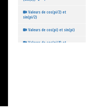
Valeurs de cos(pi/2) et
sin(pi/2)
Valeurs de cos(pi) et sin(pi)
Valeurs de cos(pi/4) et
sin(pi/4)
Valeurs de cos(0) et sin(0)
Valeurs de cos(pi/3) et
sin(pi/3)
Tableau récapitulatif des
valeurs de cos et sin pour les
angles remarquables