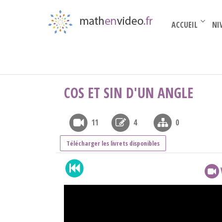
ACCUEIL
NI
Première
›
Trigono
›
cos et sin d'un angle
COS ET SIN D'UN ANGLE
11
4
0
Télécharger les livrets disponibles