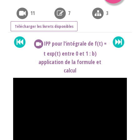
11
7
3
Télécharger les livrets disponibles
IPP pour l'intégrale de f(t) =
t exp(t) entre 0 et 1 : b)
application de la formule et
calcul