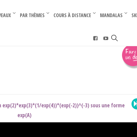
–
–
VEAUX
PAR THÈMES
COURS À DISTANCE
MANDALAS
SK
ions de base
›
Fonction exponentielle
on exp(2)*exp(3)*(1/exp(4))*(exp(-2))^(-3) sous une forme
exp(A)