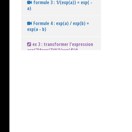
formule 3 : 1/(exp(a)) = exp( -
a)
Formule 4 : exp(a) / exp(b) =
exp(a - b)
ex 3 : transformer l'expression
exp(2)*exp(3)*(1/exp(4))*
(exp(-2))^(-3) sous une forme
exp(A)
ex 1 : transformer l'expression
exp(x + 3)*exp(2x + 1) sous une
forme exp(A)
ex 2 : transformer l'expression
exp(x - 2)^2 sous une forme
exp(A)
ex 4 : transformer l'expression