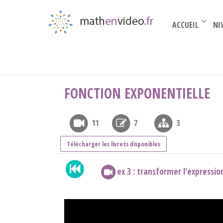
ACCUEIL
NI
Par thèmes
›
théorie sur les fonctions
›
Fonct
FONCTION EXPONENTIELLE
11
7
3
Télécharger les livrets disponibles
ex 3 : transformer l'expressi