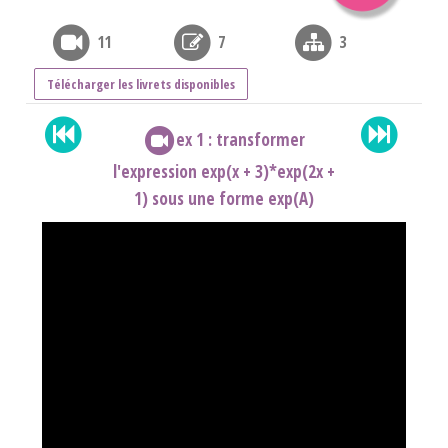
11
7
3
Télécharger les livrets disponibles
ex 1 : transformer
l'expression exp(x + 3)*exp(2x +
1) sous une forme exp(A)