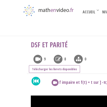
ACCUEIL
NI
Par thèmes
›
suites et séries...
›
Fourier
›
Dsf
DSF ET PARITÉ
9
8
0
Télécharger les livrets disponibles
f impaire et f(t) = t sur ] 