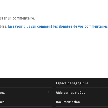
oster un commentaire.
ables.
En savoir plus sur comment les données de vos commentaires
Espace pédagogique
aux
Aide sur les vidéos
mes
Documentation