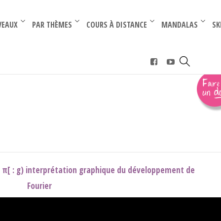
–
–
VEAUX
PAR THÈMES
COURS À DISTANCE
MANDALAS
SK
 et parité
-π; π[ : g) interprétation graphique du développement de
Fourier