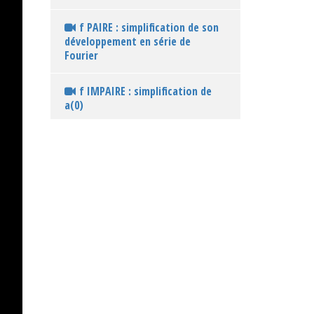
f PAIRE : simplification de son
développement en série de
Fourier
f IMPAIRE : simplification de
a(0)
f IMPAIRE : simplification de
a(n)
f IMPAIRE : simplification de
b(n)
f IMPAIRE : simplification du
développement en série de
Fourier
f impaire et f(t) = t sur ] -π; π[