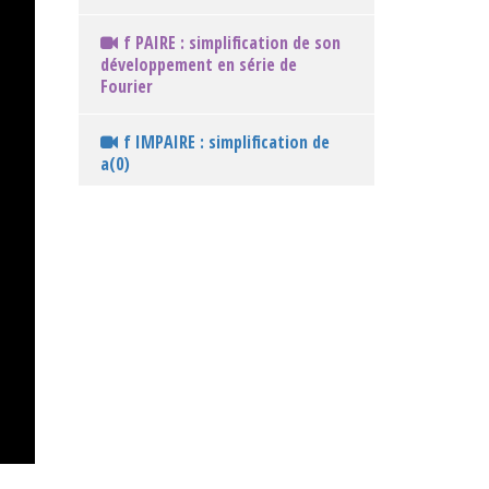
f PAIRE : simplification de son
développement en série de
Fourier
f IMPAIRE : simplification de
a(0)
f IMPAIRE : simplification de
a(n)
f IMPAIRE : simplification de
b(n)
f IMPAIRE : simplification du
développement en série de
Fourier
f impaire et f(t) = t sur ] -π; π[