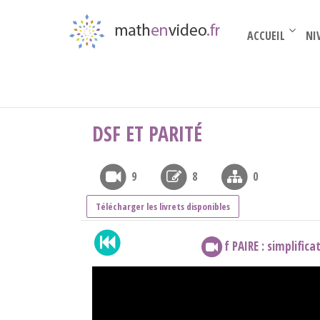
ACCUEIL
NI
Par thèmes
›
suites et séries...
›
Fourier
›
Dsf
DSF ET PARITÉ
9
8
0
Télécharger les livrets disponibles
f PAIRE : simplifi