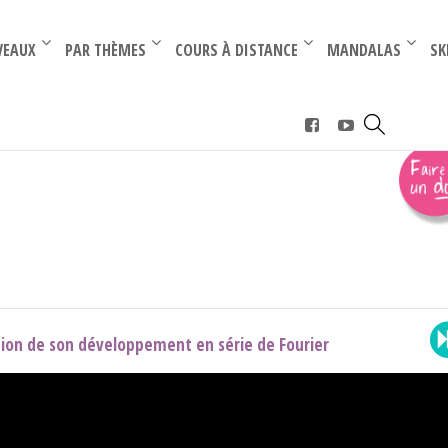
–
–
VEAUX
PAR THÈMES
COURS À DISTANCE
MANDALAS
SK
 et parité
cation de son développement en série de Fourier