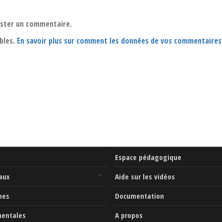
oster un commentaire.
ables.
En savoir plus sur comment les données de vos commentaires
Espace pédagogique
aux
Aide sur les vidéos
mes
Documentation
mentales
A propos