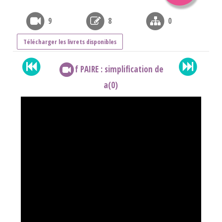
9
8
0
Télécharger les livrets disponibles
f PAIRE : simplification de
a(0)