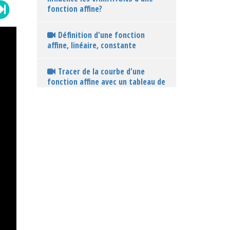
fonction affine?
Définition d'une fonction
affine, linéaire, constante
Tracer de la courbe d'une
fonction affine avec un tableau de
valeurs
Interprétation graphique de
l'ordonnée à l'origine
Interprétation graphique du
coefficient directeur
Ex 1 : lecteur graphique du
coefficient directeur et de
l'ordonnée à l'origine