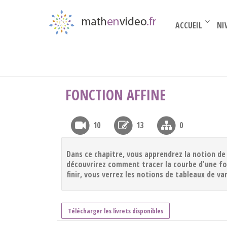
ACCUEIL
NI
Seconde
›
Fonctions
›
Fonction affine
FONCTION AFFINE
10
13
0
Dans ce chapitre, vous apprendrez la notion de 
découvrirez comment tracer la courbe d'une fon
finir, vous verrez les notions de tableaux de va
Télécharger les livrets disponibles