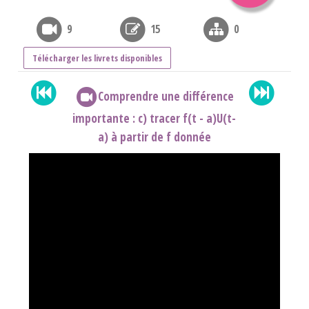
9
15
0
Télécharger les livrets disponibles
Comprendre une différence
importante : c) tracer f(t - a)U(t-
a) à partir de f donnée