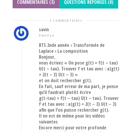
COMMENTAIRES (3)
QUESTIONS REPONSES (0)
3 COMMENTAIRES
savin
8 ans Il y a
BTS 2nde année › Transformée de
Laplace › La composition
Bonjour,
vous écrivez « On pose g(t) = f(t – tau)
U(t – tau). Trouver f et tau avec : a)g(t)
= 2(t – 3) U(t – 3) »
et on doit rechercher g(t).
En fait, sauf erreur de ma part, je pense
qu’il faudrait plutôt écrire
g(t-tau) = f(t – tau) U(t – tau). Trouver
f et tau avec : a)g(t) = 2(t – 3) U(t – 3)
afin que l’on puisse rechercher g(t).
Il en est de même pour les vidéos
suivantes
Encore merci pour votre profonde