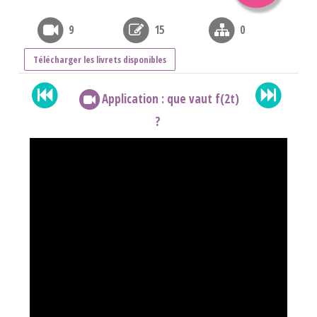
9
15
0
Télécharger les livrets disponibles
Application : que vaut f(2t)
?