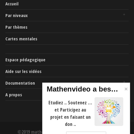
Accueil
Par niveaux
Par thèmes
Cartes mentales
Espace pédagogique
Aide sur les vidéos
Documentation
Mathenvideo a besoin de vous
A propos
Etudiez .. Soutenez …
et Participez au
projet en faisant un
don ..
©2019 mathenvideo.fr -
CGU
-
Mentions Légales
-