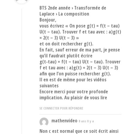
BTS 2nde année › Transformée de
Laplace › La composition
Bonjour,
vous écrivez « On pose g(t) = f(t – tau)
U(t – tau). Trouver f et tau avec : a)g(t)
= 2(t – 3) U(t – 3) »
et on doit rechercher g(t).
En fait, sauf erreur de ma part, je pense
qu’il faudrait plutôt écrire
g(t-tau) = f(t – tau) U(t – tau). Trouver
f et tau avec : a)g(t) = 2(t – 3) U(t – 3)
afin que l’on puisse rechercher g(t).
Il en est de même pour les vidéos
suivantes
Encore merci pour votre profonde
implication. Au plaisir de vous lire
SE CONNECTER POUR RÉPONDRE
mathenvideo
8 ans Il y a
Non c est normal que ce soit écrit ainsi