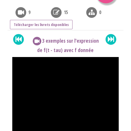
9
15
0
Télécharger les livrets disponibles
3 exemples sur l'expression
de f(t - tau) avec f donnée