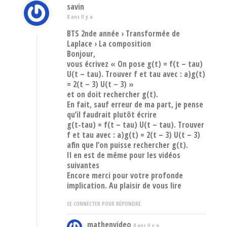
savin
8 ans Il y a
BTS 2nde année › Transformée de
Laplace › La composition
Bonjour,
vous écrivez « On pose g(t) = f(t – tau)
U(t – tau). Trouver f et tau avec : a)g(t)
= 2(t – 3) U(t – 3) »
et on doit rechercher g(t).
En fait, sauf erreur de ma part, je pense
qu’il faudrait plutôt écrire
g(t-tau) = f(t – tau) U(t – tau). Trouver
f et tau avec : a)g(t) = 2(t – 3) U(t – 3)
afin que l’on puisse rechercher g(t).
Il en est de même pour les vidéos
suivantes
Encore merci pour votre profonde
implication. Au plaisir de vous lire
SE CONNECTER POUR RÉPONDRE
mathenvideo
8 ans Il y a