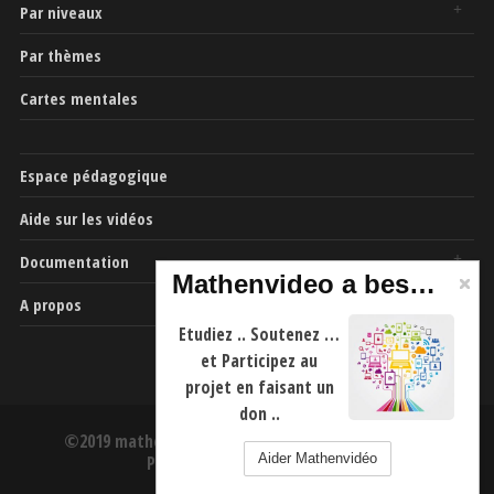
Par niveaux
Par thèmes
Cartes mentales
Espace pédagogique
Aide sur les vidéos
Documentation
Mathenvideo a besoin de vous
A propos
Etudiez .. Soutenez …
et Participez au
projet en faisant un
don ..
©2019 mathenvideo.fr -
CGU
-
Mentions Légales
-
Aider Mathenvidéo
Politique de confidentialité