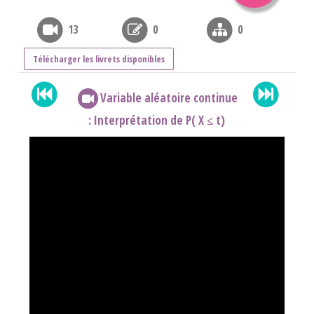
13
0
0
Télécharger les livrets disponibles
Variable aléatoire continue
: Interprétation de P( X ≤ t)